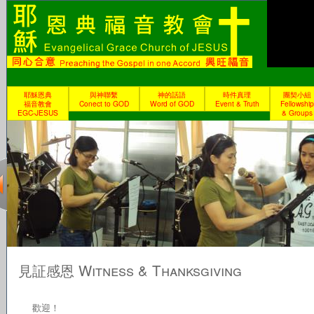
耶穌恩典
與神聯繫
神的話語
時件真理
團契小組
福音教會
Conect to GOD
Word of GOD
Event & Truth
Fellowship
EGC-JESUS
& Groups
見証感恩 Witness & Thanksgiving
歡迎！