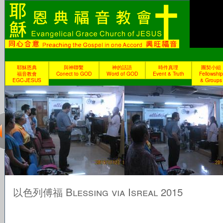
耶穌恩典
與神聯繫
神的話語
時件真理
團契小組
福音教會
Conect to GOD
Word of GOD
Event & Truth
Fellowship
EGC-JESUS
& Groups
以色列傅福 Blessing via Isreal 2015