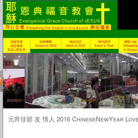
耶穌恩典
與神聯繫
神的話語
時件真理
團契小組
福音教會
Conect to GOD
Word of GOD
Event & Truth
Fellowship
EGC-JESUS
& Groups
元宵佳節 友 情人 2016 ChineseNewYear Love